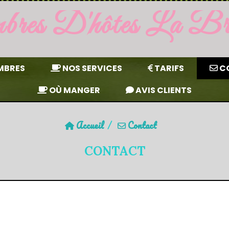
res D'hôtes La Briq
MBRES
NOS SERVICES
TARIFS
C
OÙ MANGER
AVIS CLIENTS
Accueil
Contact
CONTACT