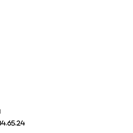
I
84.65.24