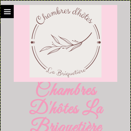
Chambres
D'hôtes La
Briquetière